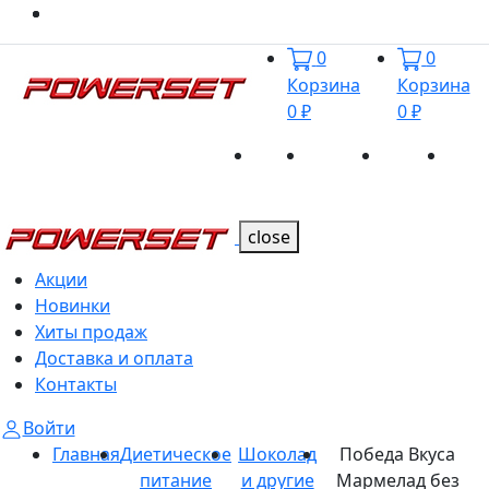
0
0
Корзина
Корзина
0 ₽
0 ₽
Акции
Новинки
Хиты
Дост
Каталог
Каталог
продаж
и оп
close
Акции
Новинки
Хиты продаж
Доставка и оплата
Контакты
Войти
Главная
Диетическое
Шоколад
Победа Вкуса
питание
и другие
Мармелад без