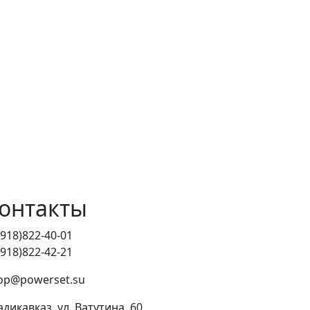
онтакты
(918)822-40-01
(918)822-42-21
op@powerset.su
адикавказ, ул. Ватутина, 60