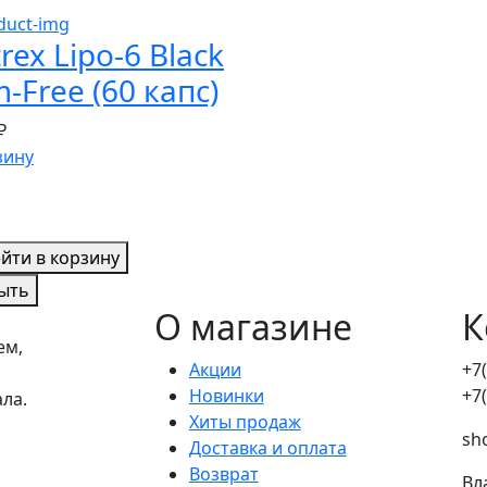
rex Lipo-6 Black
m-Free (60 капс)
₽
зину
йти в корзину
ыть
О магазине
К
ем,
Акции
+7
Новинки
+7
ала.
Хиты продаж
sh
Доставка и оплата
Возврат
Вл