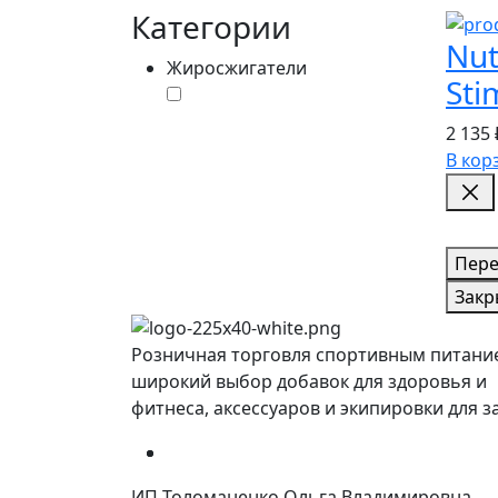
Категории
Nut
Жиросжигатели
Sti
2 135 
В кор
Пере
Закр
Розничная торговля спортивным питани
широкий выбор добавок для здоровья и
фитнеса, аксессуаров и экипировки для з
ИП Толоманенко Ольга Владимировна