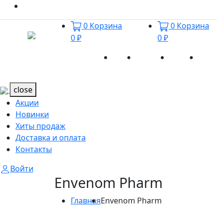
0
Корзина
0
Корзина
0 ₽
0 ₽
Акции
Новинки
Хиты
Дост
Каталог
Каталог
продаж
и оп
close
Акции
Новинки
Хиты продаж
Доставка и оплата
Контакты
Войти
Envenom Pharm
Главная
Envenom Pharm