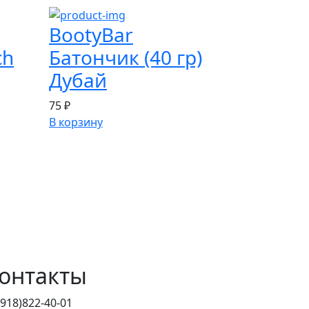
BootyBar
ch
Батончик (40 гр)
Дубай
75 ₽
В корзину
онтакты
(918)822-40-01