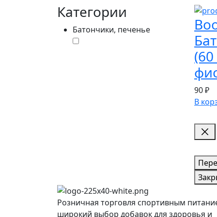
Категории
Boo
Батончики, печенье
Бат
(60
фи
90 ₽
В кор
Пере
Закр
Розничная торговля спортивным питани
широкий выбор добавок для здоровья и