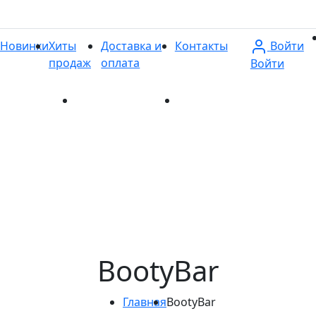
Войти
Новинки
Хиты
Доставка и
Контакты
продаж
оплата
Войти
и
Хиты продаж
Доставка и оплата
Контакты
BootyBar
Главная
BootyBar