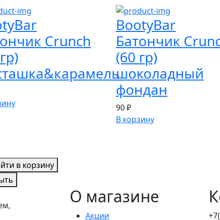
tyBar
BootyBar
ончик Crunch
Батончик Crun
 гр)
(60 гр)
сташка&карамель
шоколадный
фондан
зину
90 ₽
В корзину
йти в корзину
ыть
О магазине
К
ем,
Акции
+7