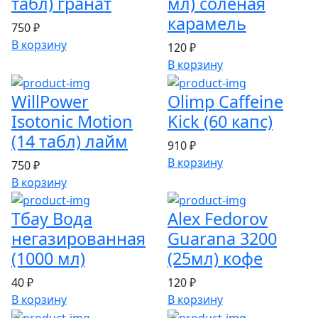
табл) гранат
мл) солёная
карамель
750 ₽
В корзину
120 ₽
В корзину
WillPower
Olimp Caffeine
Isotonic Motion
Kick (60 капс)
(14 табл) лайм
910 ₽
В корзину
750 ₽
В корзину
Тбау Вода
Alex Fedorov
негазированная
Guarana 3200
(1000 мл)
(25мл) кофе
40 ₽
120 ₽
В корзину
В корзину