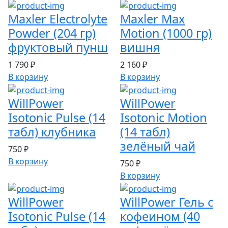
Maxler Electrolyte
Maxler Max
Powder (204 гр)
Motion (1000 гр)
фруктовый пунш
вишня
1 790 ₽
2 160 ₽
В корзину
В корзину
WillPower
WillPower
Isotonic Pulse (14
Isotonic Motion
табл) клубника
(14 табл)
зелёный чай
750 ₽
В корзину
750 ₽
В корзину
WillPower
WillPower Гель с
Isotonic Pulse (14
кофеином (40