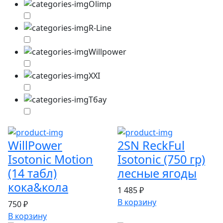
Olimp
R-Line
Willpower
XXI
Тбау
WillPower
2SN ReckFul
Isotonic Motion
Isotonic (750 гр)
(14 табл)
лесные ягоды
кока&кола
1 485 ₽
В корзину
750 ₽
В корзину