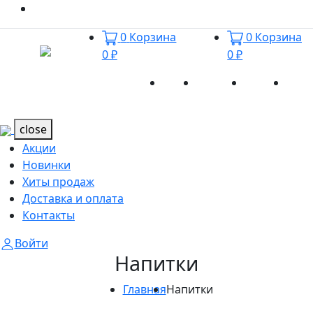
0
Корзина
0
Корзина
0 ₽
0 ₽
Акции
Новинки
Хиты
Дост
Каталог
Каталог
продаж
и оп
close
Акции
Новинки
Хиты продаж
Доставка и оплата
Контакты
Войти
Напитки
Главная
Напитки