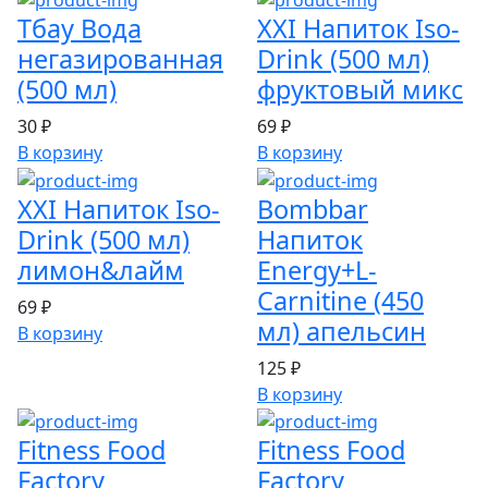
Тбау Вода
XXI Напиток Iso-
негазированная
Drink (500 мл)
(500 мл)
фруктовый микс
30 ₽
69 ₽
В корзину
В корзину
XXI Напиток Iso-
Bombbar
Drink (500 мл)
Напиток
лимон&лайм
Energy+L-
Carnitine (450
69 ₽
мл) апельсин
В корзину
125 ₽
В корзину
Fitness Food
Fitness Food
Factory
Factory