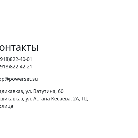
онтакты
(918)822-40-01
(918)822-42-21
op@powerset.su
адикавказ, ул. Ватутина, 60
адикавказ, ул. Астана Кесаева, 2А, ТЦ
олица