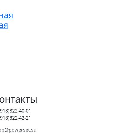
вная
ая
онтакты
(918)822-40-01
(918)822-42-21
op@powerset.su