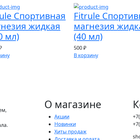
rule Спортивная
Fitrule Спорти
гнезия жидкая
магнезия жидк
0 мл)
(40 мл)
₽
500 ₽
зину
В корзину
О магазине
К
ем,
Акции
+7
Новинки
+7
ала.
Хиты продаж
sh
Доставка и оплата