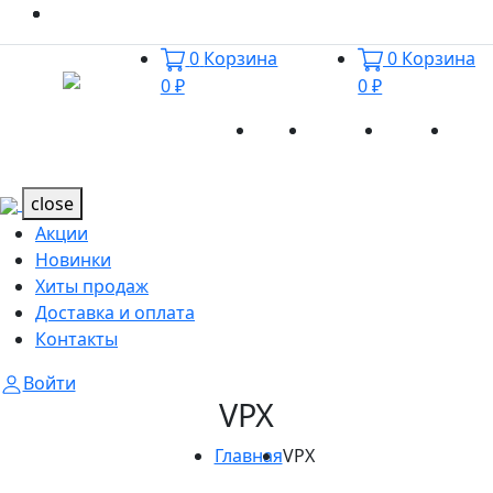
0
Корзина
0
Корзина
0 ₽
0 ₽
Акции
Новинки
Хиты
Дост
Каталог
Каталог
продаж
и оп
close
Акции
Новинки
Хиты продаж
Доставка и оплата
Контакты
Войти
VPX
Главная
VPX