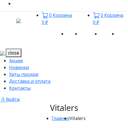
0
Корзина
0
Корзина
0 ₽
0 ₽
Акции
Новинки
Хиты
Дост
Каталог
Каталог
продаж
и оп
close
Акции
Новинки
Хиты продаж
Доставка и оплата
Контакты
Войти
Vitalers
Главная
Vitalers