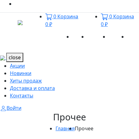
0
Корзина
0
Корзина
0 ₽
0 ₽
Акции
Новинки
Хиты
Дост
Каталог
Каталог
продаж
и оп
close
Акции
Новинки
Хиты продаж
Доставка и оплата
Контакты
Войти
Прочее
Главная
Прочее