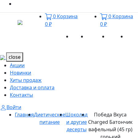
0
Корзина
0
Корзина
0 ₽
0 ₽
Акции
Новинки
Хиты
Дост
Каталог
Каталог
продаж
и оп
close
Акции
Новинки
Хиты продаж
Доставка и оплата
Контакты
Войти
Главная
Диетическое
Шоколад
Победа Вкуса
питание
и другие
Charged Батончик
десерты
вафельный (45 гр)
горький