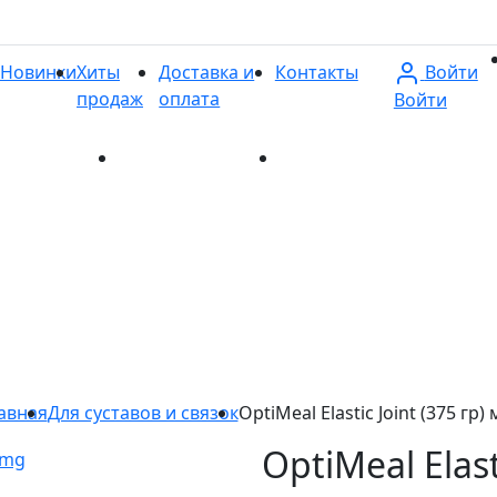
Войти
Новинки
Хиты
Доставка и
Контакты
продаж
оплата
Войти
и
Хиты продаж
Доставка и оплата
Контакты
авная
Для суставов и связок
OptiMeal Elastic Joint (375 гр)
OptiMeal Elast