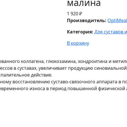
малина
1 920 ₽
Производитель:
OptiMea
Категория:
Для суставов и
В корзину
ванного коллагена, глюкозамина, хондроитина и метилс
ессов в суставах, увеличивает продукцию синовиально
спалительное действие.
ному восстановлению суставо-связочного аппарата в п
девременного износа в период повышенной физической 