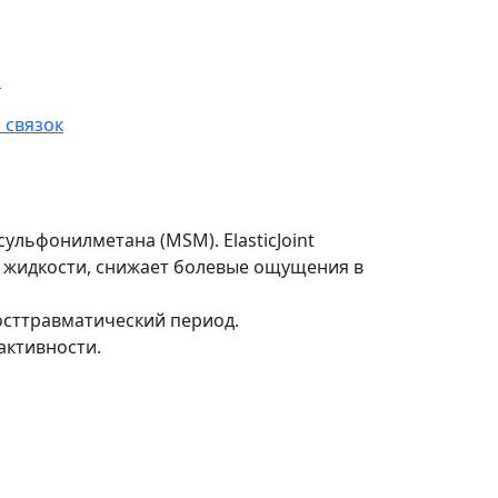
l
 связок
ульфонилметана (MSM). ElasticJoint
й жидкости, снижает болевые ощущения в
осттравматический период.
активности.