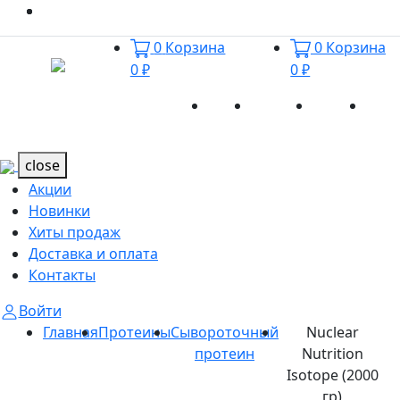
0
Корзина
0
Корзина
0 ₽
0 ₽
Акции
Новинки
Хиты
Дост
Каталог
Каталог
продаж
и оп
close
Акции
Новинки
Хиты продаж
Доставка и оплата
Контакты
Войти
Главная
Протеины
Сывороточный
Nuclear
протеин
Nutrition
Isotope (2000
гр)