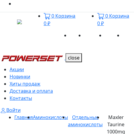
0
Корзина
0
Корзина
0 ₽
0 ₽
Акции
Новинки
Хиты
Дост
Каталог
Каталог
продаж
и оп
close
Акции
Новинки
Хиты продаж
Доставка и оплата
Контакты
Войти
Главная
Аминокислоты
Отдельные
Maxler
аминокислоты
Taurine
1000mg