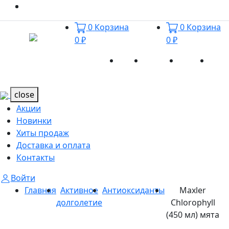
0
Корзина
0
Корзина
0 ₽
0 ₽
Акции
Новинки
Хиты
Дост
Каталог
Каталог
продаж
и оп
close
Акции
Новинки
Хиты продаж
Доставка и оплата
Контакты
Войти
Главная
Активное
Антиоксиданты
Maxler
долголетие
Chlorophyll
(450 мл) мята