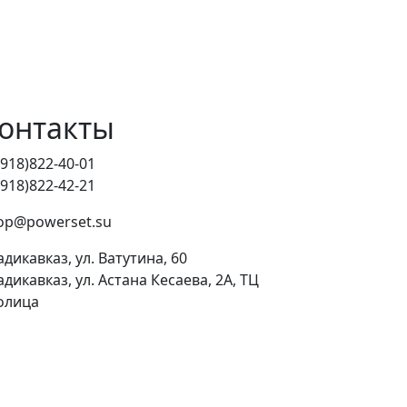
онтакты
(918)822-40-01
(918)822-42-21
op@powerset.su
адикавказ, ул. Ватутина, 60
адикавказ, ул. Астана Кесаева, 2А, ТЦ
олица