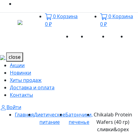
0
Корзина
0
Корзина
0 ₽
0 ₽
Акции
Новинки
Хиты
Дост
Каталог
Каталог
продаж
и оп
close
Акции
Новинки
Хиты продаж
Доставка и оплата
Контакты
Войти
Главная
Диетическое
Батончики,
Chikalab Protein
питание
печенье
Wafers (40 гр)
сливки&орех