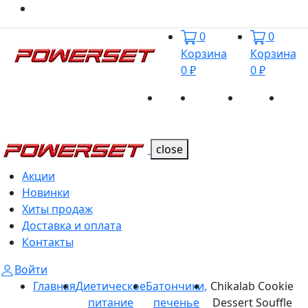
0
0
Корзина
Корзина
0 ₽
0 ₽
Акции
Новинки
Хиты
Дост
Каталог
Каталог
продаж
и оп
close
Акции
Новинки
Хиты продаж
Доставка и оплата
Контакты
Войти
Главная
Диетическое
Батончики,
Chikalab Cookie
питание
печенье
Dessert Souffle