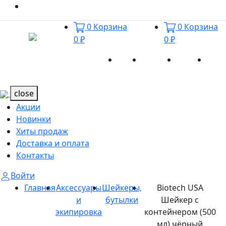
0
Корзина
0
Корзина
0 ₽
0 ₽
Акции
Новинки
Хиты
Дост
Каталог
Каталог
продаж
и оп
close
Акции
Новинки
Хиты продаж
Доставка и оплата
Контакты
Войти
Главная
Аксессуары
Шейкеры,
Biotech USA
и
бутылки
Шейкер с
экипировка
контейнером (500
мл) чёрный