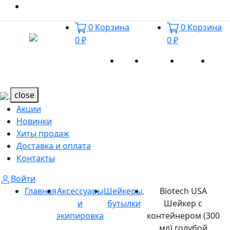
0
Корзина
0
Корзина
0 ₽
0 ₽
Акции
Новинки
Хиты
Дост
Каталог
Каталог
продаж
и оп
close
Акции
Новинки
Хиты продаж
Доставка и оплата
Контакты
Войти
Главная
Аксессуары
Шейкеры,
Biotech USA
и
бутылки
Шейкер с
экипировка
контейнером (300
мл) голубой