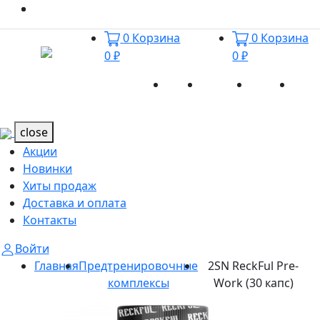
0
Корзина
0
Корзина
0 ₽
0 ₽
Акции
Новинки
Хиты
Дост
Каталог
Каталог
продаж
и оп
close
Акции
Новинки
Хиты продаж
Доставка и оплата
Контакты
Войти
Главная
Предтренировочные
2SN ReckFul Pre-
комплексы
Work (30 капс)