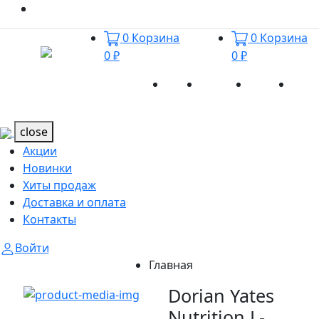
0
Корзина
0
Корзина
0 ₽
0 ₽
Акции
Новинки
Хиты
Дост
Каталог
Каталог
продаж
и оп
close
Акции
Новинки
Хиты продаж
Доставка и оплата
Контакты
Войти
Главная
Dorian Yates
Nutrition L-