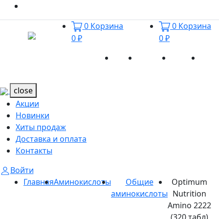
0
Корзина
0
Корзина
0 ₽
0 ₽
Акции
Новинки
Хиты
Дост
Каталог
Каталог
продаж
и оп
close
Акции
Новинки
Хиты продаж
Доставка и оплата
Контакты
Войти
Главная
Аминокислоты
Общие
Optimum
аминокислоты
Nutrition
Amino 2222
(320 табл)