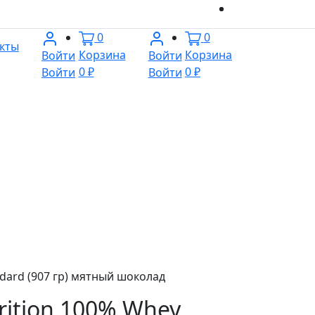
0
0
кты
Корзина
Корзина
Войти
Войти
0 ₽
0 ₽
Войти
Войти
dard (907 гр) мятный шоколад
ition 100% Whey