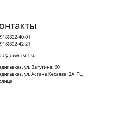
онтакты
(918)822-40-01
(918)822-42-21
op@powerset.su
адикавказ, ул. Ватутина, 60
адикавказ, ул. Астана Кесаева, 2А, ТЦ
олица