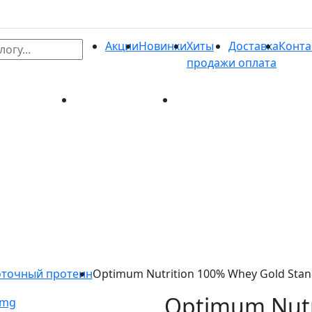
Акции
Новинки
Хиты
Доставка
Конта
продаж
и оплата
и
Хиты продаж
Доставка и оплата
Контакты
точный протеин
Optimum Nutrition 100% Whey Gold Stan
Optimum Nutr