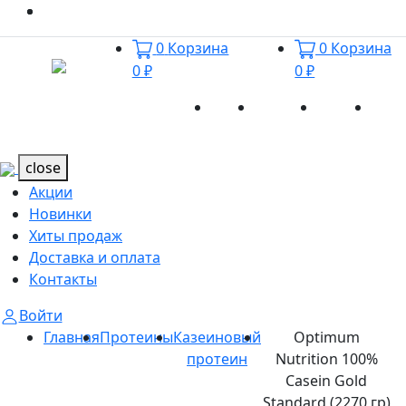
0
Корзина
0
Корзина
0 ₽
0 ₽
Акции
Новинки
Хиты
Дост
Каталог
Каталог
продаж
и оп
close
Акции
Новинки
Хиты продаж
Доставка и оплата
Контакты
Войти
Главная
Протеины
Казеиновый
Optimum
протеин
Nutrition 100%
Casein Gold
Standard (2270 гр)