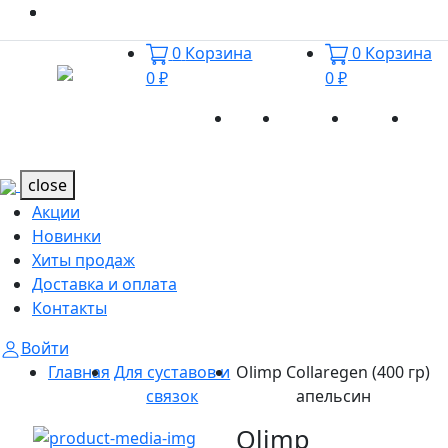
0
Корзина
0
Корзина
0 ₽
0 ₽
Акции
Новинки
Хиты
Дост
Каталог
Каталог
продаж
и оп
close
Акции
Новинки
Хиты продаж
Доставка и оплата
Контакты
Войти
Главная
Для суставов и
Olimp Collaregen (400 гр)
связок
апельсин
Olimp