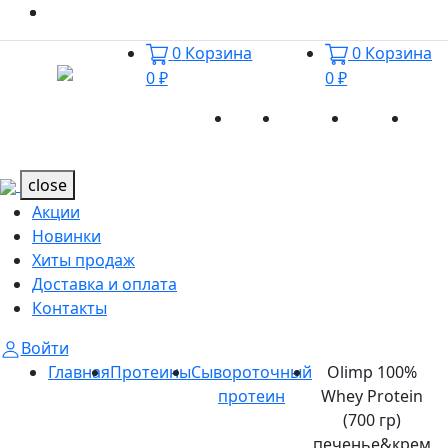
0
Корзина
0
Корзина
0 ₽
0 ₽
Акции
Новинки
Хиты
Дост
Каталог
Каталог
продаж
и оп
close
Акции
Новинки
Хиты продаж
Доставка и оплата
Контакты
Войти
Главная
Протеины
Сывороточный
Olimp 100%
протеин
Whey Protein
(700 гр)
печенье&крем