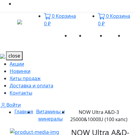
0
Корзина
0
Корзина
0 ₽
0 ₽
Акции
Новинки
Хиты
Дост
Каталог
Каталог
продаж
и оп
close
Акции
Новинки
Хиты продаж
Доставка и оплата
Контакты
Войти
Главная
Витамины и
NOW Ultra A&D-3
минералы
25000&1000IU (100 капс)
NOW Ultra A&D-