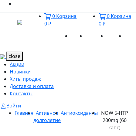
0
Корзина
0
Корзина
0 ₽
0 ₽
Акции
Новинки
Хиты
Дост
Каталог
Каталог
продаж
и оп
close
Акции
Новинки
Хиты продаж
Доставка и оплата
Контакты
Войти
Главная
Активное
Антиоксиданты
NOW 5-HTP
долголетие
200mg (60
капс)