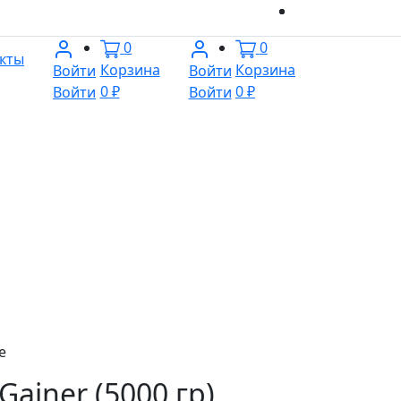
0
0
кты
Корзина
Корзина
Войти
Войти
0 ₽
0 ₽
Войти
Войти
е
Gainer (5000 гр)