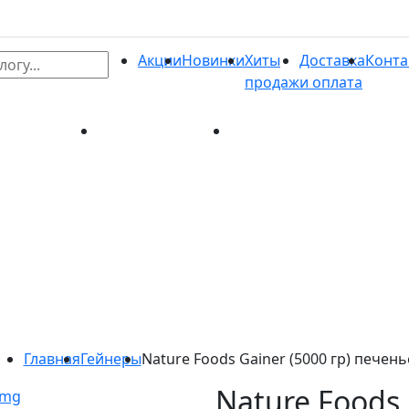
Акции
Новинки
Хиты
Доставка
Конта
продаж
и оплата
и
Хиты продаж
Доставка и оплата
Контакты
Главная
Гейнеры
Nature Foods Gainer (5000 гр) печень
Nature Foods 