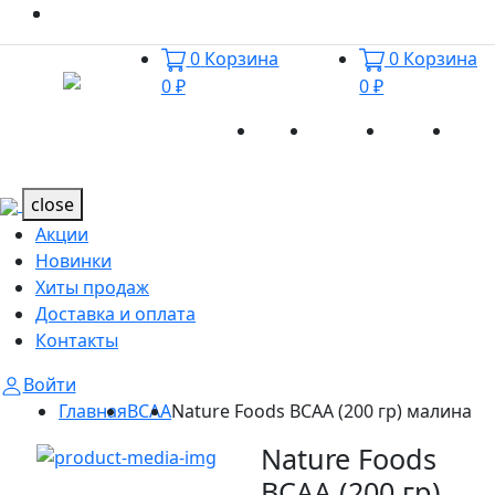
0
Корзина
0
Корзина
0 ₽
0 ₽
Акции
Новинки
Хиты
Дост
Каталог
Каталог
продаж
и оп
close
Акции
Новинки
Хиты продаж
Доставка и оплата
Контакты
Войти
Главная
BCAA
Nature Foods BCAA (200 гр) малина
Nature Foods
BCAA (200 гр)