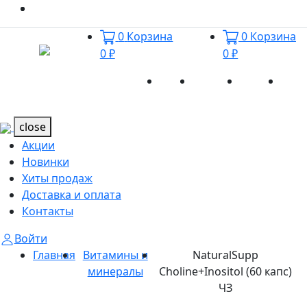
0
Корзина
0
Корзина
0 ₽
0 ₽
Акции
Новинки
Хиты
Дост
Каталог
Каталог
продаж
и оп
close
Акции
Новинки
Хиты продаж
Доставка и оплата
Контакты
Войти
Главная
Витамины и
NaturalSupp
минералы
Choline+Inositol (60 капс)
ЧЗ