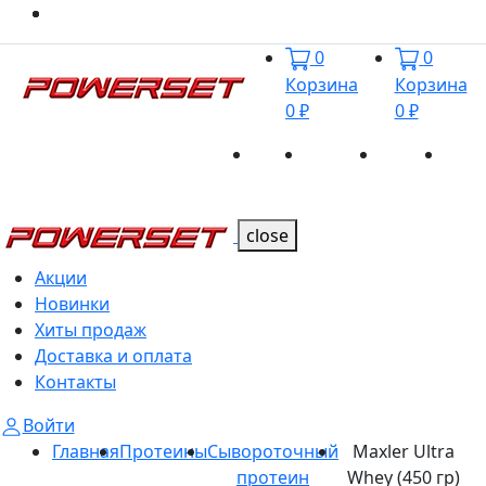
0
0
Корзина
Корзина
0 ₽
0 ₽
Акции
Новинки
Хиты
Дост
Каталог
Каталог
продаж
и оп
close
Акции
Новинки
Хиты продаж
Доставка и оплата
Контакты
Войти
Главная
Протеины
Сывороточный
Maxler Ultra
протеин
Whey (450 гр)