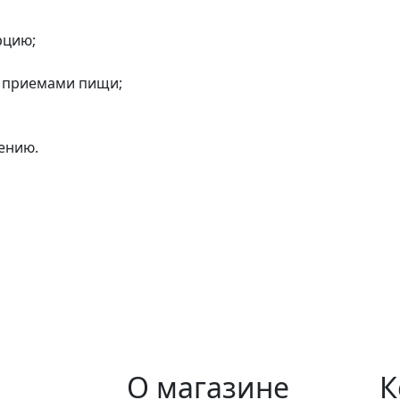
рцию;
и приемами пищи;
ению.
О магазине
К