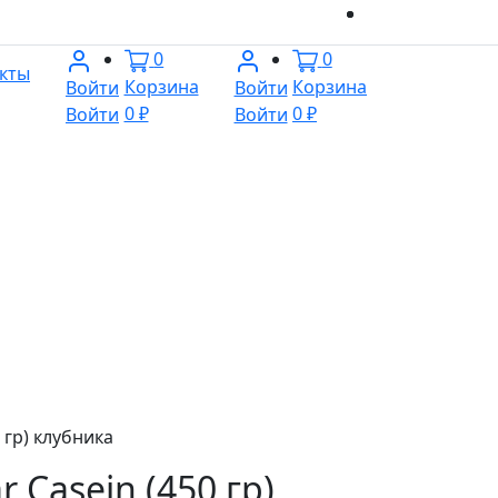
0
0
кты
Корзина
Корзина
Войти
Войти
0 ₽
0 ₽
Войти
Войти
0 гр) клубника
r Casein (450 гр)