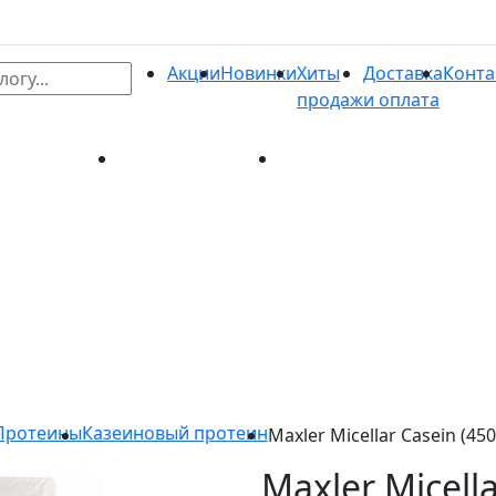
Акции
Новинки
Хиты
Доставка
Конта
продаж
и оплата
и
Хиты продаж
Доставка и оплата
Контакты
Протеины
Казеиновый протеин
Maxler Micellar Casein (45
Maxler Micella