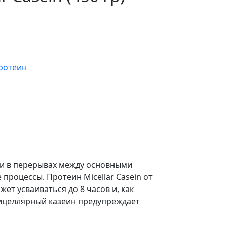
ротеин
ли в перерывах между основными
роцессы. Протеин Micellar Casein от
т усваиваться до 8 часов и, как
мицеллярный казеин предупреждает