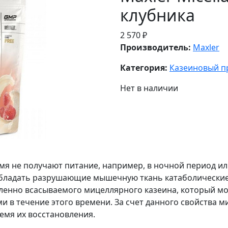
клубника
2 570 ₽
Производитель:
Maxler
Категория:
Казеиновый п
Нет в наличии
мя не получают питание, например, в ночной период и
бладать разрушающие мышечную ткань катаболические п
ленно всасываемого мицеллярного казеина, который може
и в течение этого времени. За счет данного свойства 
емя их восстановления.