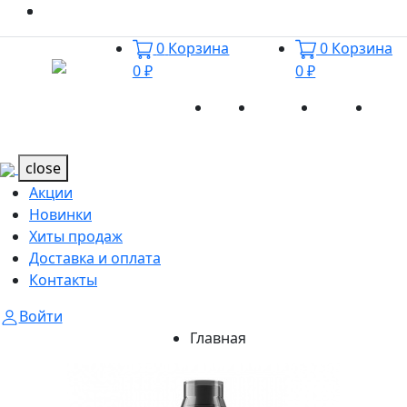
0
Корзина
0
Корзина
0 ₽
0 ₽
Акции
Новинки
Хиты
Дост
Каталог
Каталог
продаж
и оп
close
Акции
Новинки
Хиты продаж
Доставка и оплата
Контакты
Войти
Главная