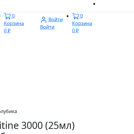
0
0
Войти
Корзина
Корзина
Войти
0 ₽
0 ₽
олубика
itine 3000 (25мл)