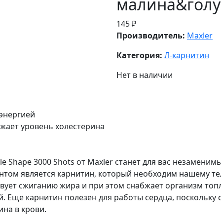
малина&голу
145 ₽
Производитель:
Maxler
Категория:
Л-карнитин
Нет в наличии
 энергией
ижает уровень холестерина
ble Shape 3000 Shots от Maxler станет для вас незамен
нтом является карнитин, который необходим нашему те
ствует сжиганию жира и при этом снабжает организм топ
. Еще карнитин полезен для работы сердца, поскольку 
на в крови.