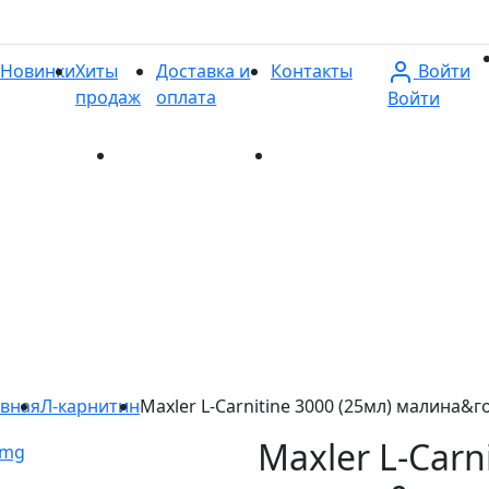
Войти
Новинки
Хиты
Доставка и
Контакты
продаж
оплата
Войти
и
Хиты продаж
Доставка и оплата
Контакты
авная
Л-карнитин
Maxler L-Carnitine 3000 (25мл) малина&г
Maxler L-Carn