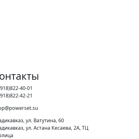
онтакты
(918)822-40-01
(918)822-42-21
op@powerset.su
адикавказ, ул. Ватутина, 60
адикавказ, ул. Астана Кесаева, 2А, ТЦ
олица