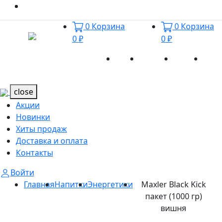
0
Корзина
0
Корзина
0 ₽
0 ₽
Акции
Новинки
Хиты
Дост
Каталог
Каталог
продаж
и оп
close
Акции
Новинки
Хиты продаж
Доставка и оплата
Контакты
Войти
Главная
Напитки
Энергетики
Maxler Black Kick
пакет (1000 гр)
вишня