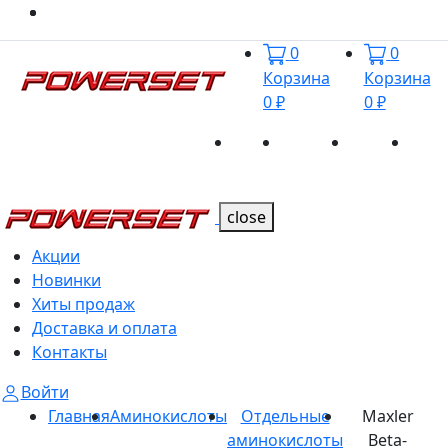
0
0
Корзина
Корзина
0 ₽
0 ₽
Акции
Новинки
Хиты
Дост
Каталог
Каталог
продаж
и оп
close
Акции
Новинки
Хиты продаж
Доставка и оплата
Контакты
Войти
Главная
Аминокислоты
Отдельные
Maxler
аминокислоты
Beta-