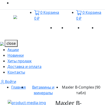
0
Корзина
0
Корзина
0 ₽
0 ₽
Акции
Новинки
Хиты
Дост
Каталог
Каталог
продаж
и оп
close
Акции
Новинки
Хиты продаж
Доставка и оплата
Контакты
Войти
Главная
Витамины и
Maxler B-Complex (90
минералы
табл)
Maxler B-