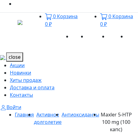
0
Корзина
0
Корзина
0 ₽
0 ₽
Акции
Новинки
Хиты
Дост
Каталог
Каталог
продаж
и оп
close
Акции
Новинки
Хиты продаж
Доставка и оплата
Контакты
Войти
Главная
Активное
Антиоксиданты
Maxler 5-HTP
долголетие
100 mg (100
капс)