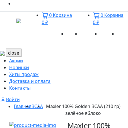
0
Корзина
0
Корзина
0 ₽
0 ₽
Акции
Новинки
Хиты
Дост
Каталог
Каталог
продаж
и оп
close
Акции
Новинки
Хиты продаж
Доставка и оплата
Контакты
Войти
Главная
BCAA
Maxler 100% Golden BCAA (210 гр)
зелёное яблоко
Maxler 100%