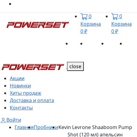
0
0
Корзина
Корзина
0 ₽
0 ₽
Акции
Новинки
Хиты
Дост
Каталог
Каталог
продаж
и оп
close
Акции
Новинки
Хиты продаж
Доставка и оплата
Контакты
Войти
Главная
Пробники
Kevin Levrone Shaaboom Pump
Shot (120 мл) апельсин