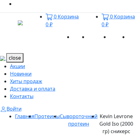
0
Корзина
0
Корзина
0 ₽
0 ₽
Акции
Новинки
Хиты
Дост
Каталог
Каталог
продаж
и оп
close
Акции
Новинки
Хиты продаж
Доставка и оплата
Контакты
Войти
Главная
Протеины
Сывороточный
Kevin Levrone
протеин
Gold Iso (2000
гр) сникерс