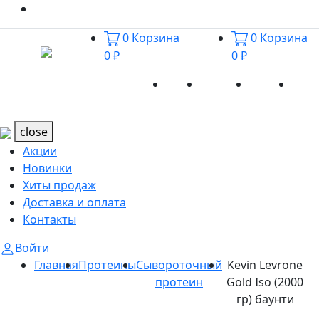
0
Корзина
0
Корзина
0 ₽
0 ₽
Акции
Новинки
Хиты
Дост
Каталог
Каталог
продаж
и оп
close
Акции
Новинки
Хиты продаж
Доставка и оплата
Контакты
Войти
Главная
Протеины
Сывороточный
Kevin Levrone
протеин
Gold Iso (2000
гр) баунти