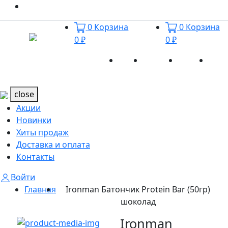
0
Корзина
0
Корзина
0 ₽
0 ₽
Акции
Новинки
Хиты
Дост
Каталог
Каталог
продаж
и оп
close
Акции
Новинки
Хиты продаж
Доставка и оплата
Контакты
Войти
Главная
Ironman Батончик Protein Bar (50гр)
шоколад
Ironman