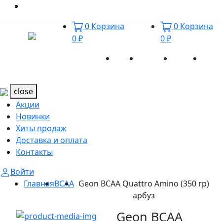
0
Корзина
0
Корзина
0 ₽
0 ₽
Акции
Новинки
Хиты
Дост
Каталог
Каталог
продаж
и оп
close
Акции
Новинки
Хиты продаж
Доставка и оплата
Контакты
Войти
Главная
BCAA
Geon BCAA Quattro Amino (350 гр)
арбуз
Geon BCAA