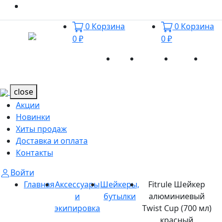
0
Корзина
0
Корзина
0 ₽
0 ₽
Акции
Новинки
Хиты
Дост
Каталог
Каталог
продаж
и оп
close
Акции
Новинки
Хиты продаж
Доставка и оплата
Контакты
Войти
Главная
Аксессуары
Шейкеры,
Fitrule Шейкер
и
бутылки
алюминиевый
экипировка
Twist Cup (700 мл)
красный