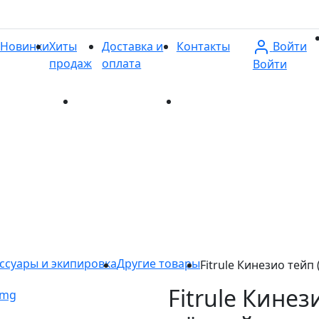
Войти
Новинки
Хиты
Доставка и
Контакты
продаж
оплата
Войти
и
Хиты продаж
Доставка и оплата
Контакты
ссуары и экипировка
Другие товары
Fitrule Кинезио тейп
Fitrule Кинез