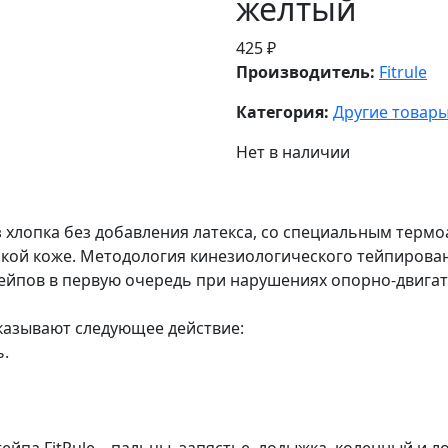
жёлтый
425 ₽
Производитель:
Fitrule
Категория:
Другие товар
Нет в наличии
из хлопка без добавления латекса, со специальным тер
кой коже. Методология кинезиологического тейпирова
ейпов в первую очередь при нарушениях опорно-двига
казывают следующее действие:
.
па FitRule – пальцы, запястье, лодыжка, коленный и ло