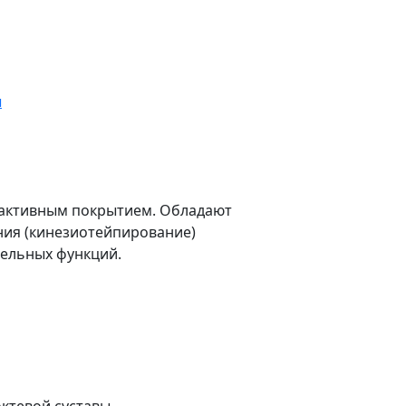
ы
моактивным покрытием. Обладают
ния (кинезиотейпирование)
тельных функций.
ктевой суставы.