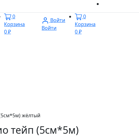
0
0
Войти
Корзина
Корзина
Войти
0 ₽
0 ₽
 (5см*5м) жёлтый
ио тейп (5см*5м)