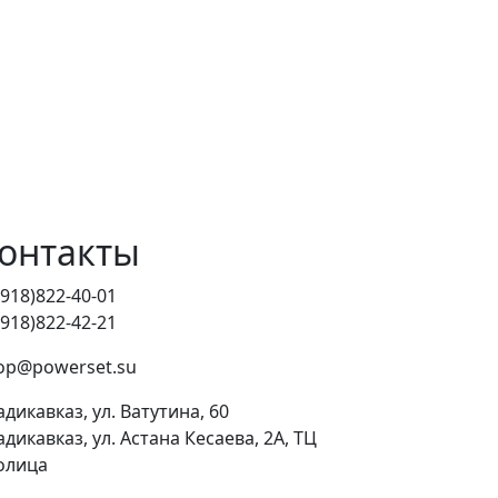
онтакты
(918)822-40-01
(918)822-42-21
op@powerset.su
адикавказ, ул. Ватутина, 60
адикавказ, ул. Астана Кесаева, 2А, ТЦ
олица