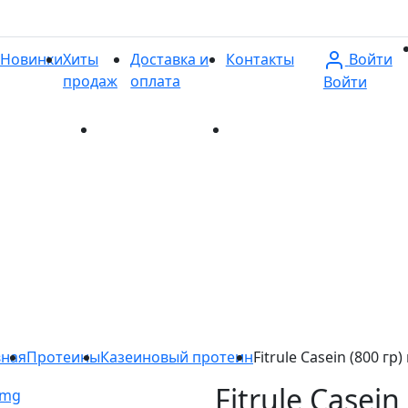
Войти
Новинки
Хиты
Доставка и
Контакты
продаж
оплата
Войти
и
Хиты продаж
Доставка и оплата
Контакты
вная
Протеины
Казеиновый протеин
Fitrule Casein (800 гр
Fitrule Casein