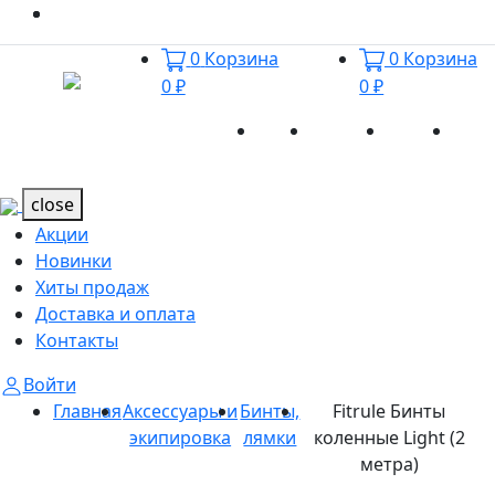
0
Корзина
0
Корзина
0 ₽
0 ₽
Акции
Новинки
Хиты
Дост
Каталог
Каталог
продаж
и оп
close
Акции
Новинки
Хиты продаж
Доставка и оплата
Контакты
Войти
Главная
Аксессуары и
Бинты,
Fitrule Бинты
экипировка
лямки
коленные Light (2
метра)